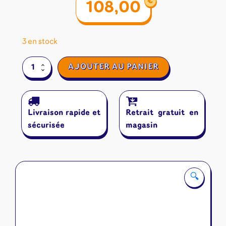
€
108,00
3 en stock
quantité
AJOUTER AU PANIER
de
Zombicide
Livraison rapide et
Retrait gratuit en
sécurisée
magasin
🔍