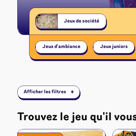
Jeux de société
Jeux d'ambiance
Jeux juniors
+
Afficher les filtres
Trouvez le jeu qu'il vous
Jeux de sociét
Jeux juniors