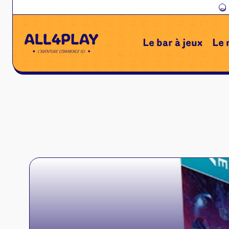
←
Le bar à jeux
Le 