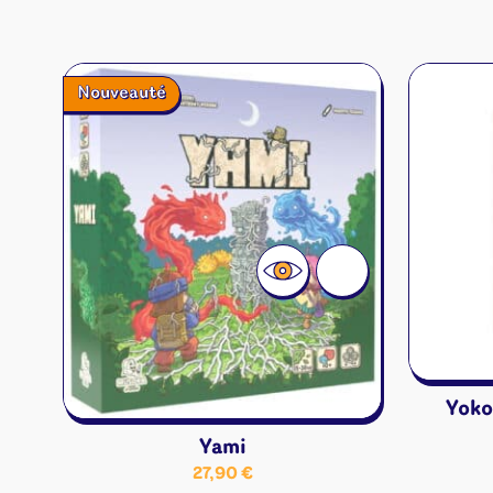
Nouveauté
Yoko
Yami
27,90
€