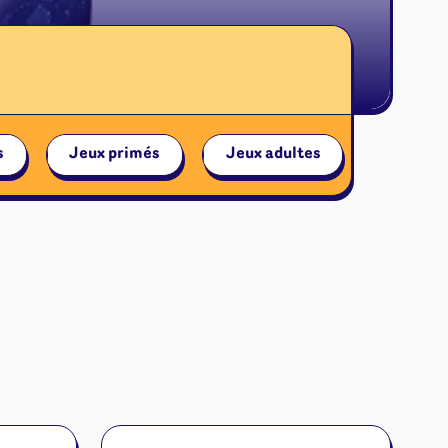
s
Jeux primés
Jeux adultes
Jeu Duo
ires et autres
s