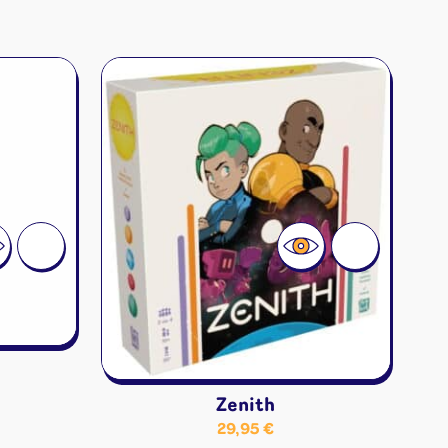
Zenith
29,95
€