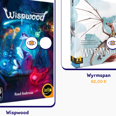
Disney Lorcana
Deck box
Magic l'assemblée
Dés & jet
One Piece
Divers r
Pokemon
Goodies 
Star Wars Unlimited
Protège-
Flesh and Blood
Tapis de 
Riftbound - League of
Legends
Naruto Mythos
Autres
Wyrmspan
62,00
€
Wispwood