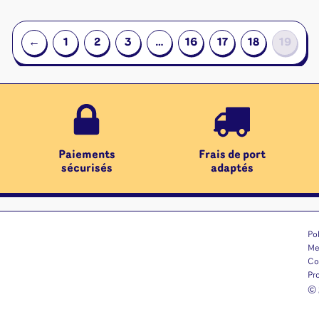
←
1
2
3
…
16
17
18
19
Paiements
Frais de port
sécurisés
adaptés
Pol
Me
Co
Pr
© 