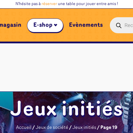
N'hésite pas à
réserver
une table pour jouer entre amis !
Recherche
magasin
E-shop
Évènements
de
produits
Jeux initiés
Accueil
/
Jeux de société
/
Jeux initiés
/ Page 19