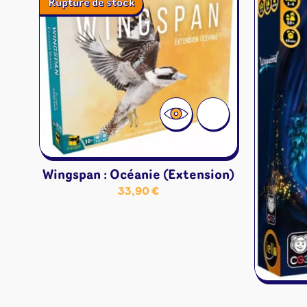
Rupture de stock
Jeux familles
Jeux initiés
Jeux experts
Jeux primés
Jeux d'ambiance
Jeu Duo
Wingspan : Océanie (Extension)
33,90
€