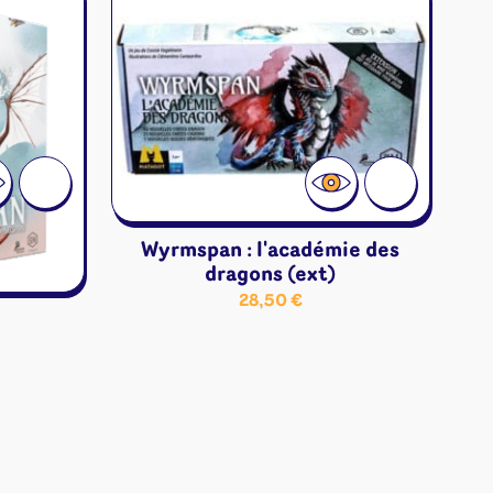
ons
angement
& autres
Cartes
jeu
Wyrmspan : l'académie des
dragons (ext)
28,50
€