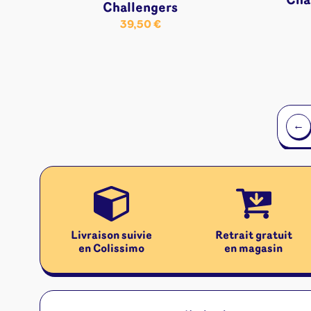
Cha
Challengers
39,50
€
←
Livraison suivie
Retrait gratuit
en Colissimo
en magasin