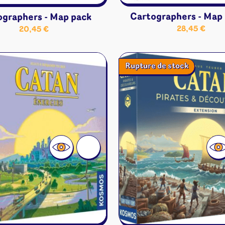
Cartographers - Map 
ographers - Map pack
28,45
€
20,45
€
Rupture de stock