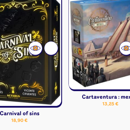
Disney Lorcana
Deck box
Magic l'assemblée
Dés & jet
One Piece
Divers r
Pokemon
Goodies 
Star Wars Unlimited
Protège-
Flesh and Blood
Tapis de 
Riftbound - League of
Legends
Naruto Mythos
Autres
Cartaventura : me
13,25
€
Carnival of sins
18,90
€