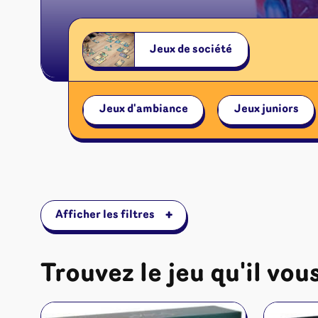
Jeux de société
Jeux d'ambiance
Jeux juniors
+
Afficher les filtres
Trouvez le jeu qu'il vous
Jeux de sociét
Jeux juniors