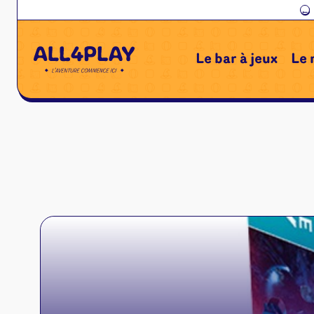
←
Le bar à jeux
Le 