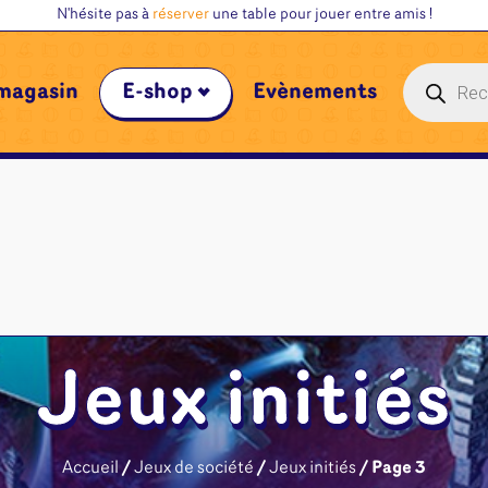
N'hésite pas à
réserver
une table pour jouer entre amis !
Recherche
magasin
E-shop
Évènements
de
produits
Jeux initiés
Accueil
/
Jeux de société
/
Jeux initiés
/ Page 3