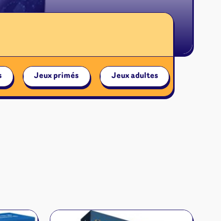
s
Jeux primés
Jeux adultes
Jeu Duo
ires et autres
s