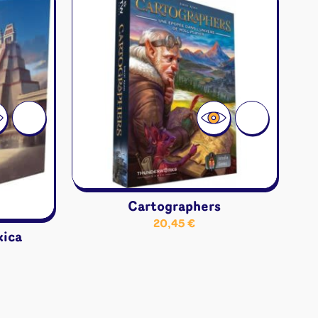
ons
angement
& autres
Cartes
jeu
Cartographers
20,45
€
xica