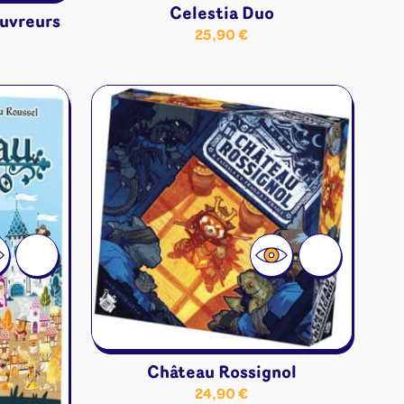
Celestia Duo
ouvreurs
25,90
€
Château Rossignol
24,90
€