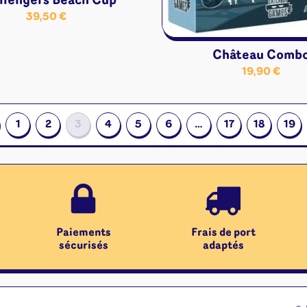
llengers Beach Cup
39,50
€
Château Comb
19,90
€
1
2
3
4
5
6
…
17
18
19
Paiements
Frais de port
sécurisés
adaptés