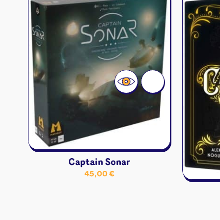
Jeux familles
Jeux initiés
Jeux experts
Jeux primés
Jeux d'ambiance
Jeu Duo
Captain Sonar
45,00
€