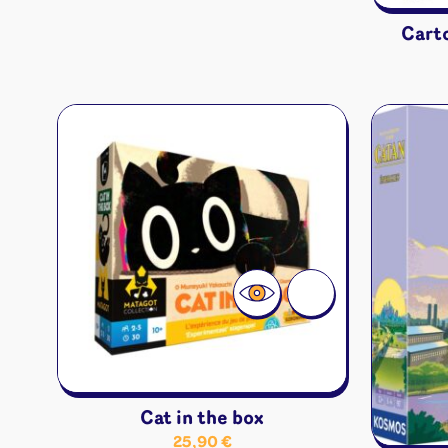
Cart
Cat in the box
25,90
€