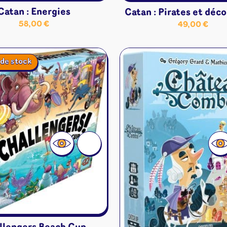
Catan : Energies
Catan : Pirates et déc
58,00
€
49,00
€
de stock