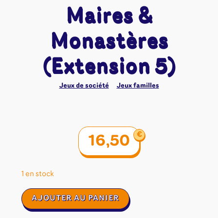
Maires &
Monastères
(Extension 5)
Jeux de société
Jeux familles
€
16,50
1 en stock
quantité
AJOUTER AU PANIER
de
Carcassonne