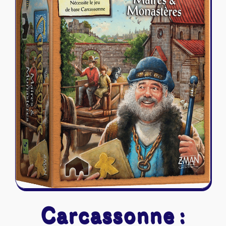
Riftbound - League of Legends
Tapis de jeu
Naruto Mythos
Autres
Carcassonne :