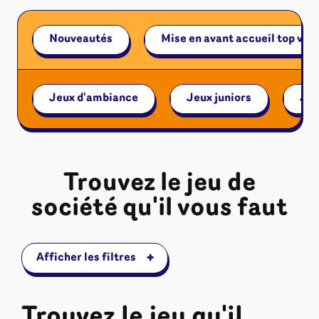
Riftbound - League of Legends
Tapis de jeu
Naruto Mythos
Nouveautés
Mise en avant accueil top ven
Autres
Jeux d'ambiance
Jeux juniors
Jeu
Trouvez le jeu de
société qu'il vous faut
+
Afficher les filtres
Trouvez le jeu qu'il