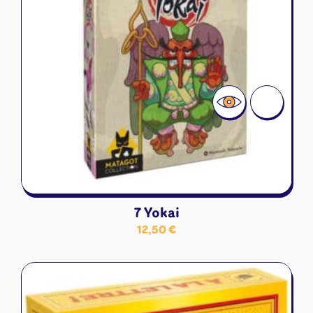
7 Yokai
12,50
€