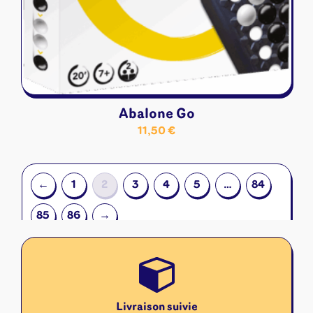
Abalone Go
11,50
€
←
1
2
3
4
5
…
84
85
86
→
Livraison suivie