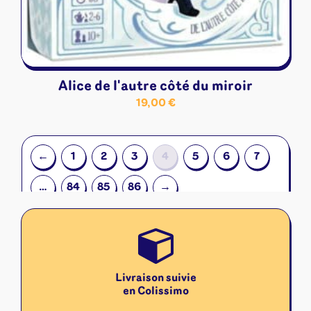
Alice de l'autre côté du miroir
19,00
€
←
1
2
3
4
5
6
7
…
84
85
86
→
Livraison suivie
en Colissimo