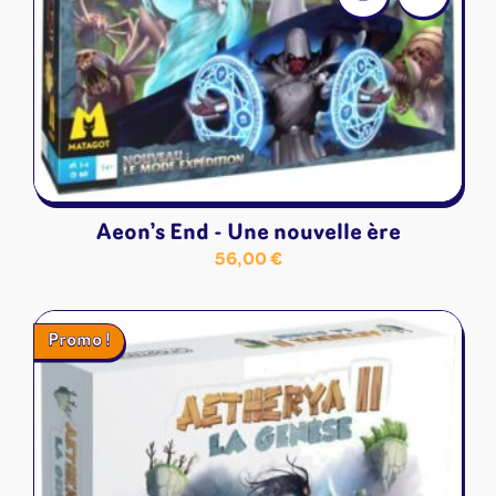
Aeon’s End - Une nouvelle ère
56,00
€
Promo !