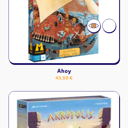
Ahoy
43,50
€