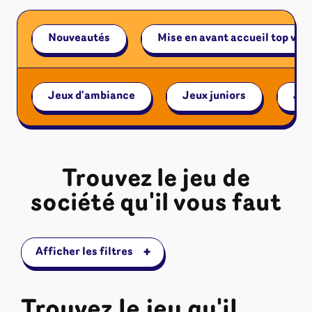
Riftbound - League of Legends
Tapis de jeu
Naruto Mythos
Nouveautés
Mise en avant accueil top ven
Autres
Jeux d'ambiance
Jeux juniors
Jeu
Trouvez le jeu de
société qu'il vous faut
+
Afficher les filtres
Trouvez le jeu qu'il