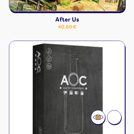
After Us
40,50
€